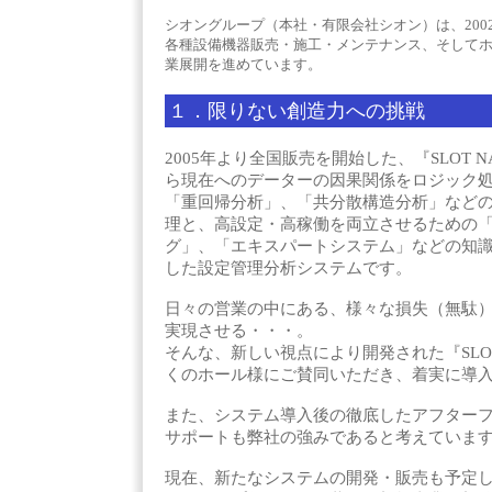
シオングループ（本社・有限会社シオン）は、20
各種設備機器販売・施工・メンテナンス、そして
業展開を進めています。
１．限りない創造力への挑戦
2005年より全国販売を開始した、『SLOT NA
ら現在へのデーターの因果関係をロジック
「重回帰分析」、「共分散構造分析」など
理と、高設定・高稼働を両立
させるための
グ」、「エキスパートシステム」などの知
した設定管理分析システムです。
日々の営業の中にある、様々な損失（無駄
実現させる・・・。
そんな、新しい視点により開発された『SLOT 
くのホール様にご賛同いただき、着実に導
また、システム導入後の徹底したアフター
サポートも弊社の強みであると考えていま
現在、新たなシステムの開発・販売も予定