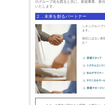
のグループ化を図ると共に、新規事業、新
いたします。
２．未来を創るパートナー
シオングループ
ます。
他社にはない創
か！